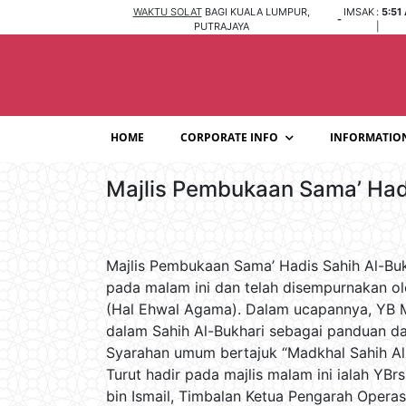
WAKTU SOLAT
BAGI KUALA LUMPUR,
IMSAK
:
5:51
-
PUTRAJAYA
|
HOME
CORPORATE INFO
INFORMATIO
Majlis Pembukaan Sama’ Had
Majlis Pembukaan Sama’ Hadis Sahih Al-Bu
pada malam ini dan telah disempurnakan ole
(Hal Ehwal Agama). Dalam ucapannya, YB 
dalam Sahih Al-Bukhari sebagai panduan da
Syarahan umum bertajuk “Madkhal Sahih Al-B
Turut hadir pada majlis malam ini ialah YB
bin Ismail, Timbalan Ketua Pengarah Opera