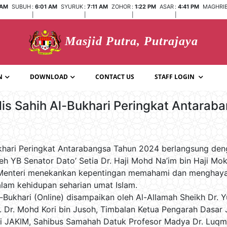
 AM
SUBUH
:
6:01 AM
SYURUK
:
7:11 AM
ZOHOR
:
1:22 PM
ASAR
:
4:41 PM
MAGHRI
|
|
|
|
Masjid Putra, Putrajaya
N
DOWNLOAD
CONTACT US
STAFF LOGIN
is Sahih Al-Bukhari Peringkat Antarab
khari Peringkat Antarabangsa Tahun 2024 berlangsung de
h YB Senator Dato’ Setia Dr. Haji Mohd Na’im bin Haji Mokh
Menteri menekankan kepentingan memahami dan menghayati
lam kehidupan seharian umat Islam. 
ukhari (Online) disampaikan oleh Al-Allamah Sheikh Dr. Yu
rs. Dr. Mohd Kori bin Jusoh, Timbalan Ketua Pengarah Dasar 
si JAKIM, Sahibus Samahah Datuk Profesor Madya Dr. Luqman