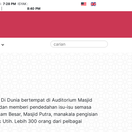
B
:
7:28 PM
ISYAK
:
|
8:40 PM
a Di Dunia bertempat di Auditorium Masjid
 dan memberi pendedahan isu-isu semasa
am Besar, Masjid Putra, manakala pengisian
 Utih. Lebih 300 orang dari pelbagai