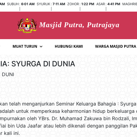
 AM
SUBUH
:
6:01 AM
SYURUK
:
7:11 AM
ZOHOR
:
1:22 PM
ASAR
:
4:41 PM
MAGHRI
|
|
|
|
Masjid Putra, Putrajaya
MUAT TURUN
HUBUNGI KAMI
WARGA MASJID PUTRA
A: SYURGA DI DUNIA
 DUNI
dikan telah menganjurkan Seminar Keluarga Bahagia : Syurg
r adalah untuk memperkasa keharmonian hidup berkeluarga
empurnakan oleh YBrs. Dr. Muhamad Zakuwa bin Rodzali, Im
i bin Uda Jaafar atau lebih dikenali dengan panggilan Pak
kali ini.